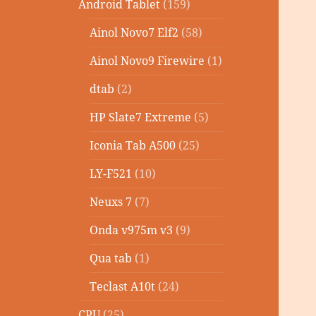
Android Tablet
(159)
Ainol Novo7 Elf2
(58)
Ainol Novo9 Firewire
(1)
dtab
(2)
HP Slate7 Extreme
(5)
Iconia Tab A500
(25)
LY-F521
(10)
Neuxs 7
(7)
Onda v975m v3
(9)
Qua tab
(1)
Teclast A10t
(24)
CPU
(25)