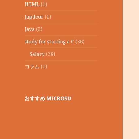
HTML
(1)
Japdoor
(1)
Java
(2)
study for starting a C
(36)
Salary
(36)
コラム
(1)
おすすめ MICROSD